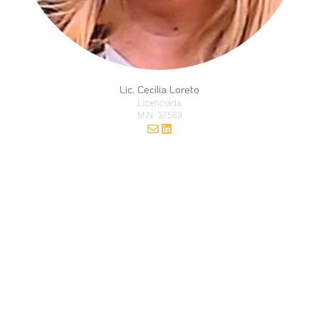
Lic. Cecilia Loreto
Licenciada
M.N: 37589