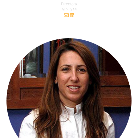
Directora
M.N: 944