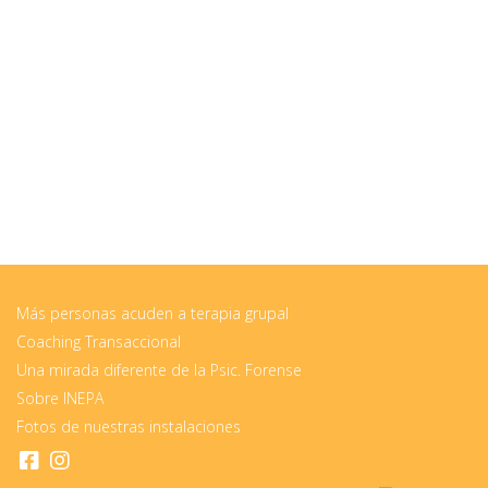
Más personas acuden a terapia grupal
Coaching Transaccional
Una mirada diferente de la Psic. Forense
Sobre INEPA
Fotos de nuestras instalaciones