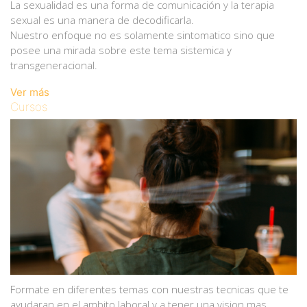
La sexualidad es una forma de comunicación y la terapia
sexual es una manera de decodificarla.
Nuestro enfoque no es solamente sintomatico sino que
posee una mirada sobre este tema sistemica y
transgeneracional.
Ver más
Cursos
Formate en diferentes temas con nuestras tecnicas que te
ayudaran en el ambito laboral y a tener una vision mas