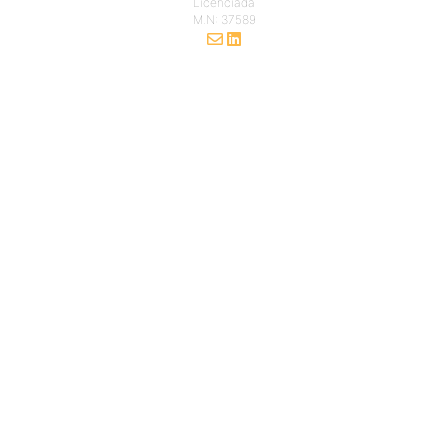
Licenciada
M.N: 37589